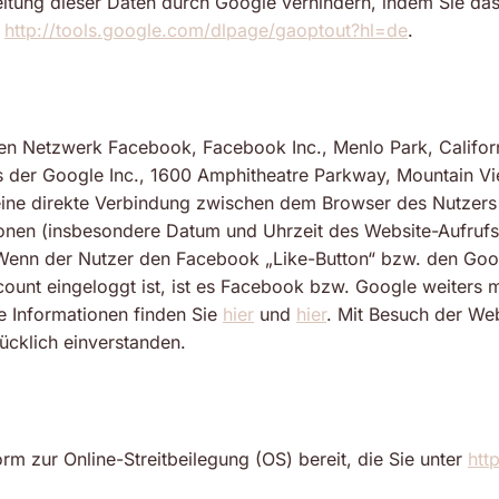
eitung dieser Daten durch Google verhindern, indem Sie da
:
http://tools.google.com/dlpage/gaoptout?hl=de
.
en Netzwerk Facebook, Facebook Inc., Menlo Park, Californi
 der Google Inc., 1600 Amphitheatre Parkway, Mountain Vi
ht eine direkte Verbindung zwischen dem Browser des Nutze
ionen (insbesondere Datum und Uhrzeit des Website-Aufruf
 Wenn der Nutzer den Facebook „Like-Button“ bzw. den Goog
unt eingeloggt ist, ist es Facebook bzw. Google weiters 
e Informationen finden Sie
hier
und
hier
. Mit Besuch der Web
ücklich einverstanden.
rm zur Online-Streitbeilegung (OS) bereit, die Sie unter
htt