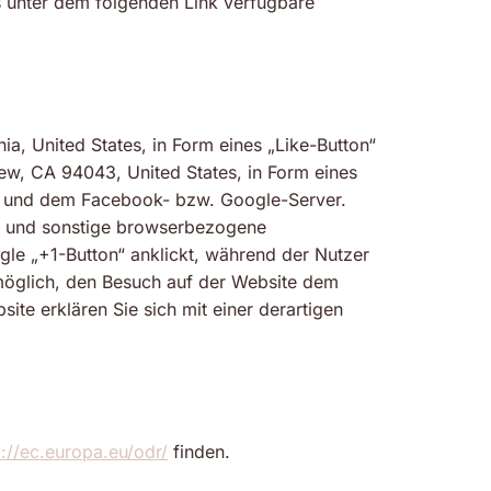
s unter dem folgenden Link verfügbare
a, United States, in Form eines „Like-Button“
ew, CA 94043, United States, in Form eines
rs und dem Facebook- bzw. Google-Server.
s und sonstige browserbezogene
le „+1-Button“ anklickt, während der Nutzer
möglich, den Besuch auf der Website dem
site erklären Sie sich mit einer derartigen
p://ec.europa.eu/odr/
finden.