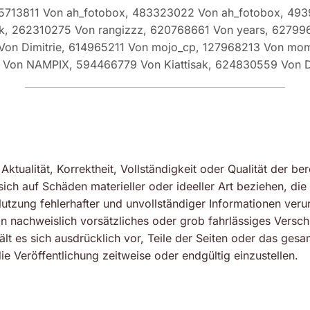
95713811 Von ah_fotobox, 483323022 Von ah_fotobox, 49
k, 262310275 Von rangizzz, 620768661 Von years, 62799
Von Dimitrie, 614965211 Von mojo_cp, 127968213 Von mom
 Von NAMPIX, 594466779 Von Kiattisak, 624830559 Von D
ktualität, Korrektheit, Vollständigkeit oder Qualität der ber
ch auf Schäden materieller oder ideeller Art beziehen, di
tzung fehlerhafter und unvollständiger Informationen veru
n nachweislich vorsätzliches oder grob fahrlässiges Versch
hält es sich ausdrücklich vor, Teile der Seiten oder das 
e Veröffentlichung zeitweise oder endgültig einzustellen.