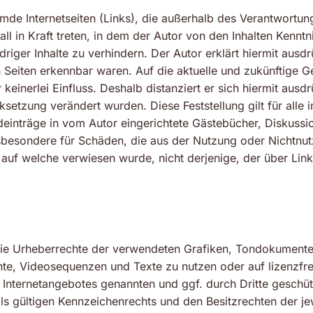
emde Internetseiten (Links), die außerhalb des Verantwortu
all in Kraft treten, in dem der Autor von den Inhalten Kennt
riger Inhalte zu verhindern. Der Autor erklärt hiermit ausd
n Seiten erkennbar waren. Auf die aktuelle und zukünftige G
keinerlei Einfluss. Deshalb distanziert er sich hiermit ausdrü
nksetzung verändert wurden. Diese Feststellung gilt für alle
inträge in vom Autor eingerichtete Gästebücher, Diskussions
insbesondere für Schäden, die aus der Nutzung oder Nichtnu
, auf welche verwiesen wurde, nicht derjenige, der über Link
en die Urheberrechte der verwendeten Grafiken, Tondokumen
ente, Videosequenzen und Texte zu nutzen oder auf lizenzf
s Internetangebotes genannten und ggf. durch Dritte gesch
 gültigen Kennzeichenrechts und den Besitzrechten der jew