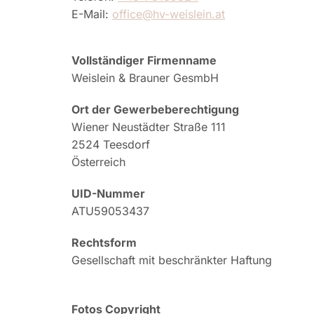
E-Mail:
office@hv-weislein.at
Vollständiger Firmenname
Weislein & Brauner GesmbH
Ort der Gewerbeberechtigung
Wiener Neustädter Straße 111
2524 Teesdorf
Österreich
UID-Nummer
ATU59053437
Rechtsform
Gesellschaft mit beschränkter Haftung
Fotos Copyright