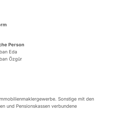
orm
sche Person
oban Eda
oban Özgür
Immobilienmaklergewerbe. Sonstige mit den
ngen und Pensionskassen verbundene