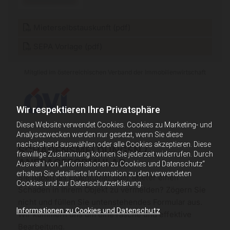
Mieterselbstauskunft (pdf)
SEPA Vorlage (pdf)
Mitglied im österreichischen Verband der Immobilienwirtschaft
Wir respektieren Ihre Privatsphäre
Diese Website verwendet Cookies. Cookies zu Marketing- und
Analysezwecken werden nur gesetzt, wenn Sie diese
nachstehend auswählen oder alle Cookies akzeptieren. Diese
SCHADENSMELDUNGEN /
freiwillige Zustimmung können Sie jederzeit widerrufen. Durch
ANFRAGEFORMULAR
Auswahl von „Informationen zu Cookies und Datenschutz“
erhalten Sie detaillierte Information zu den verwendeten
Sie haben als Eigentümer oder Mieter einen
Cookies und zur Datenschutzerklärung.
Schaden in Ihrem Objekt zu vermelden? Zögern Sie
nicht und füllen Sie untenstehendes Formular aus.
Informationen zu Cookies und Datenschutz
Wir kümmern uns um eine rasche und effektive
Bearbeitung.